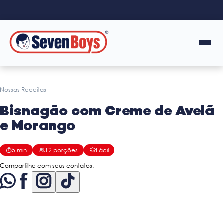
Nossas Receitas
Bisnagão com Creme de Avelã
e Morango
5
min
12
porções
Fácil
Compartilhe com seus contatos: