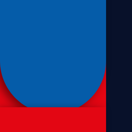
Sanduíches
Pão de sanduíche de forma