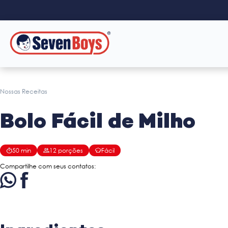
Nossas Receitas
Bolo Fácil de Milho
50
min
12
porções
Fácil
Compartilhe com seus contatos: