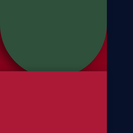
Panettones
Panettone Frutas