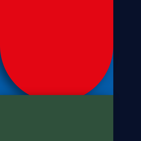
Sanduíches
Pão de sanduíche de leite