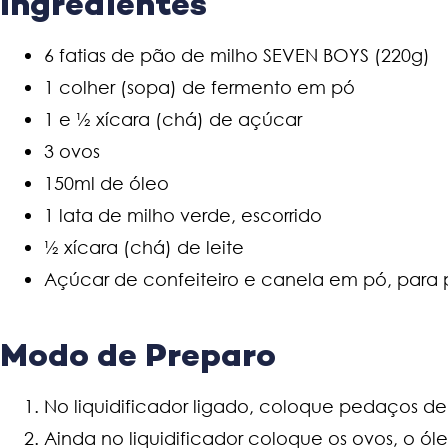
Ingredientes
6 fatias de pão de milho SEVEN BOYS (220g)
1 colher (sopa) de fermento em pó
1 e ½ xícara (chá) de açúcar
3 ovos
150ml de óleo
1 lata de milho verde, escorrido
½ xícara (chá) de leite
Açúcar de confeiteiro e canela em pó, para p
Modo de Preparo
No liquidificador ligado, coloque pedaços d
Ainda no liquidificador coloque os ovos, o ó