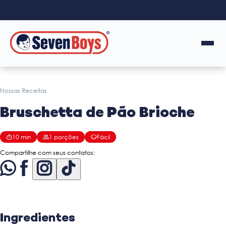
Nossas Receitas
Bruschetta de Pão Brioche
10
min
1
porções
Fácil
Compartilhe com seus contatos:
Ingredientes