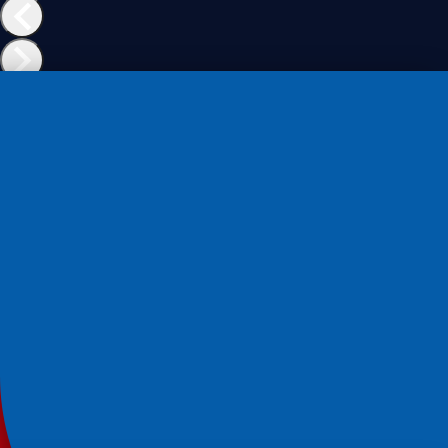
Sanduíches
Pão de sanduíche de forma