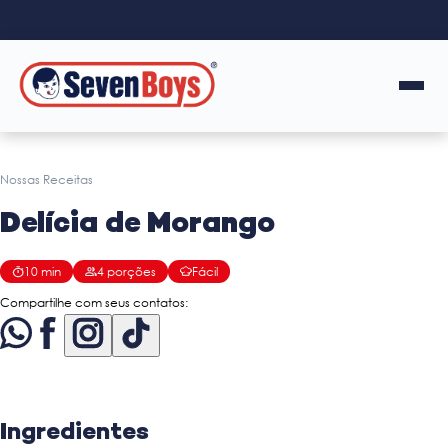
Nossas Receitas
Delícia de Morango
10
min
4
porções
Fácil
Compartilhe com seus contatos:
Ingredientes