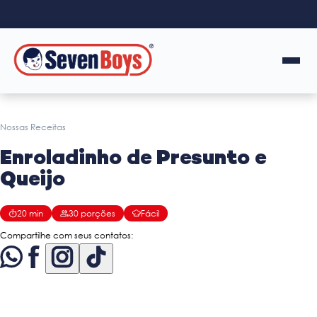
Nossas Receitas
Enroladinho de Presunto e
Queijo
20
min
30
porções
Fácil
Compartilhe com seus contatos: