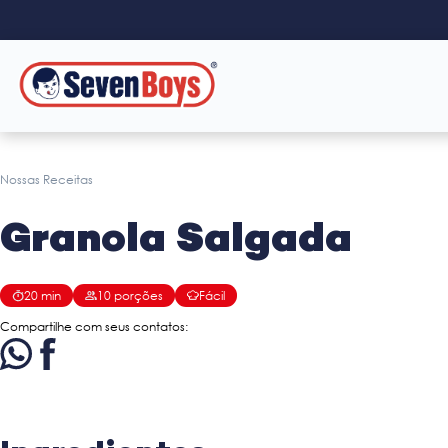
Nossas Receitas
Granola Salgada
20
min
10
porções
Fácil
Compartilhe com seus contatos: