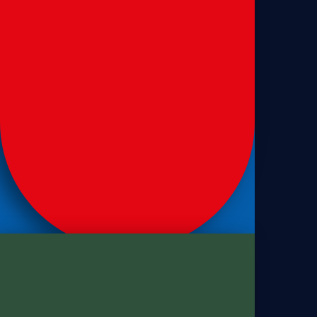
Sanduíches
Pão de sanduíche de leite