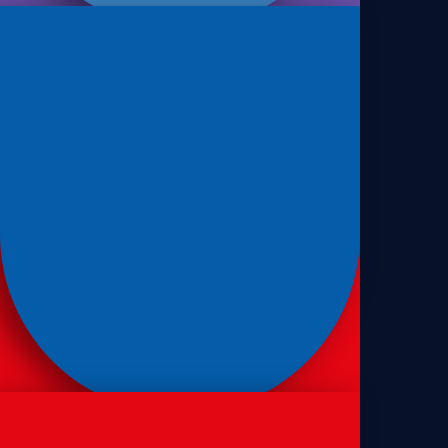
Sanduíches
Pão de sanduíche de forma