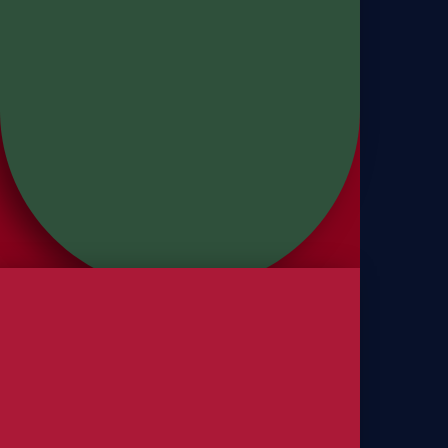
Panettones
Panettone Frutas