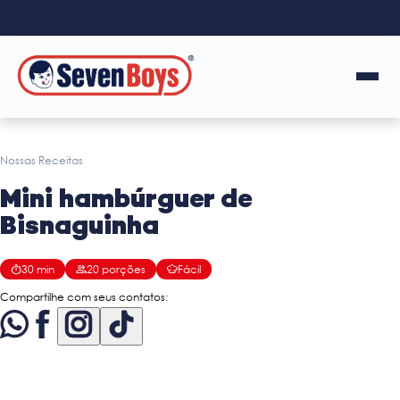
Nossas Receitas
Mini hambúrguer de
Bisnaguinha
30
min
20
porções
Fácil
Compartilhe com seus contatos: