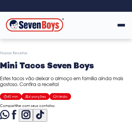
Nossas Receitas
Mini Tacos Seven Boys
Estes tacos vão deixar o almoço em família ainda mais
gostoso. Confira a receita!
40
min
4
porções
Médio
Compartilhe com seus contatos: