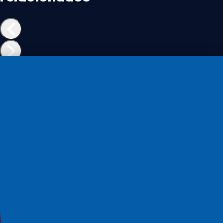
Sanduíches
Pão de sanduíche de forma