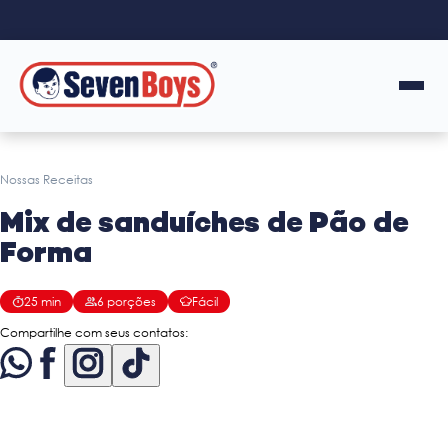
Nossas Receitas
Mix de sanduíches de Pão de
Forma
25
min
6
porções
Fácil
Compartilhe com seus contatos: