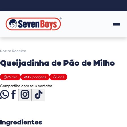
Nossas Receitas
Queijadinha de Pão de Milho
25
min
12
porções
Fácil
Compartilhe com seus contatos:
Ingredientes