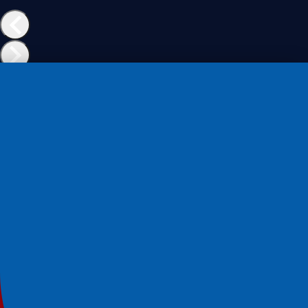
Sanduíches
Pão de sanduíche de forma