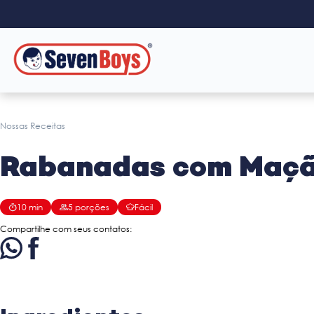
Nossas Receitas
Rabanadas com Maça
10
min
5
porções
Fácil
Compartilhe com seus contatos: