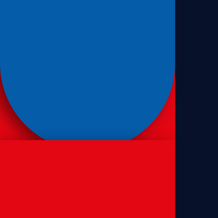
Sanduíches
Pão de sanduíche de forma