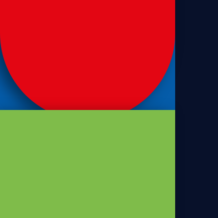
Sanduíches
Pão de sanduíche de leite