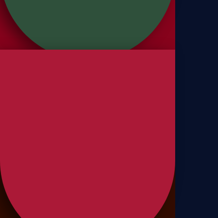
Panettone Frutas
Panettones
Panettone Gotas Sabor
Chocolate