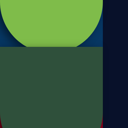
Sanduíches
Pão de sanduíche Fonte de
Fibras
Panettones