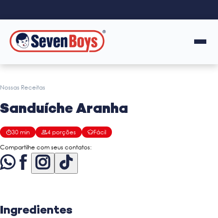
Nossas Receitas
Sanduíche Aranha
30
min
4
porções
Fácil
Compartilhe com seus contatos:
Ingredientes