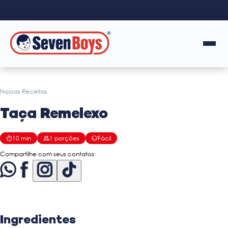
Nossas Receitas
Taça Remelexo
10
min
1
porções
Fácil
Compartilhe com seus contatos:
Ingredientes