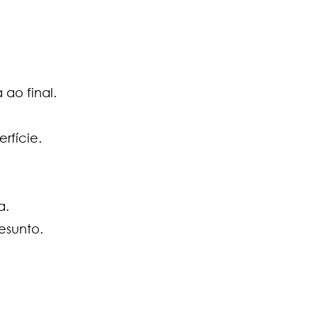
 ao final.
rfície.
a.
esunto.