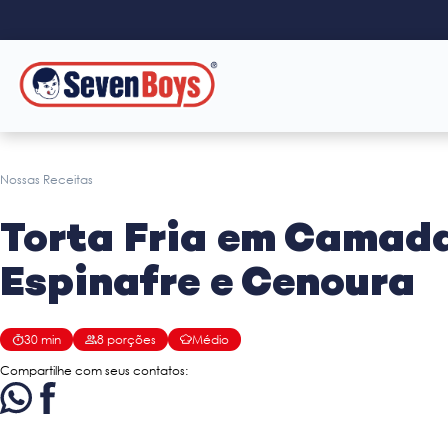
Nossas Receitas
Torta Fria em Camada
Espinafre e Cenoura
30
min
8
porções
Médio
Compartilhe com seus contatos: