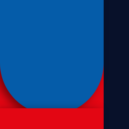
Sanduíches
Pão de sanduíche de forma