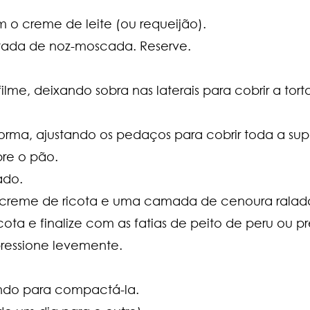
 o creme de leite (ou requeijão).
tada de noz-moscada. Reserve.
lme, deixando sobra nas laterais para cobrir a torta
a, ajustando os pedaços para cobrir toda a supe
re o pão.
ado.
 creme de ricota e uma camada de cenoura ralad
a e finalize com as fatias de peito de peru ou pr
essione levemente.
ando para compactá-la.