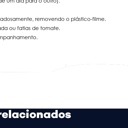
de um dia para o outro).
idadosamente, removendo o plástico-filme.
da ou fatias de tomate.
companhamento.
relacionados