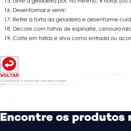
Leve à geladeira por, no mínimo, 4 horas (ou 
Desenformar e servir:
Retire a torta da geladeira e desenforme cu
Decore com folhas de espinafre, cenoura rala
Corte em fatias e sirva como entrada ou a
VOLTAR
Compartilhe o conteúdo com seus amigos
@Sevenboys
Encontre os produtos 