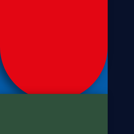
Sanduíches
Pão de sanduíche de leite