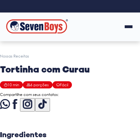
Nossas Receitas
Tortinha com Curau
10
min
6
porções
Fácil
Compartilhe com seus contatos:
Ingredientes